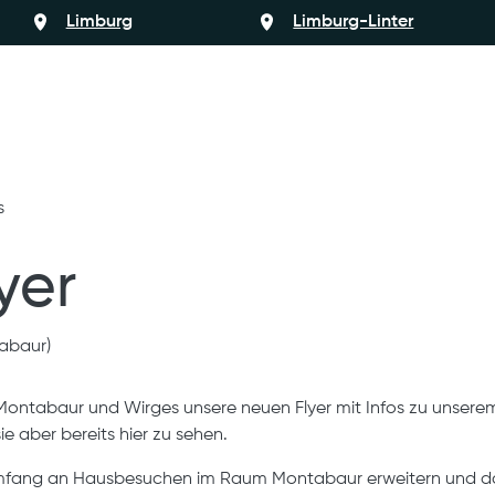
Limburg
Limburg-Linter
s
yer
abaur)
ontabaur und Wirges unsere neuen Flyer mit Infos zu unser
ie aber bereits hier zu sehen.
Umfang an Hausbesuchen im Raum Montabaur erweitern und d