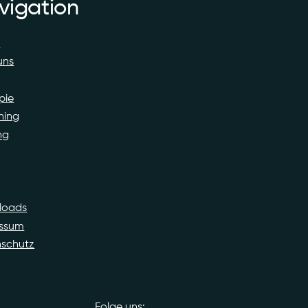
vigation
e
uns
pie
hing
ng
loads
essum
schutz
Folge uns: